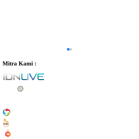
Mitra Kami :