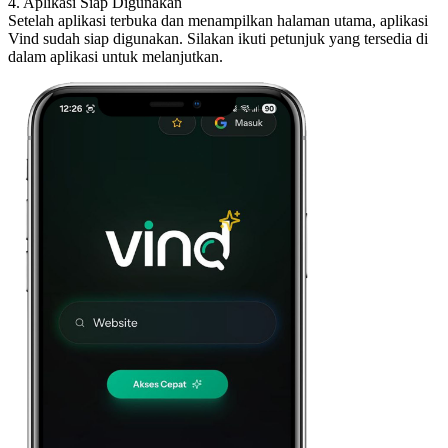
4. Aplikasi Siap Digunakan
Setelah aplikasi terbuka dan menampilkan halaman utama, aplikasi
Vind sudah siap digunakan. Silakan ikuti petunjuk yang tersedia di
dalam aplikasi untuk melanjutkan.