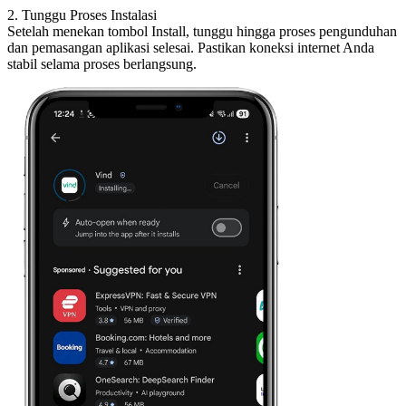
2. Tunggu Proses Instalasi
Setelah menekan tombol Install, tunggu hingga proses pengunduhan
dan pemasangan aplikasi selesai. Pastikan koneksi internet Anda
stabil selama proses berlangsung.