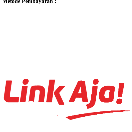
Metode Pembayaran :