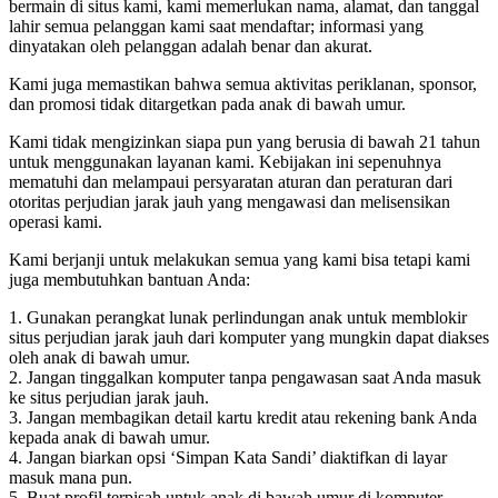
bermain di situs kami, kami memerlukan nama, alamat, dan tanggal
lahir semua pelanggan kami saat mendaftar; informasi yang
dinyatakan oleh pelanggan adalah benar dan akurat.
Kami juga memastikan bahwa semua aktivitas periklanan, sponsor,
dan promosi tidak ditargetkan pada anak di bawah umur.
Kami tidak mengizinkan siapa pun yang berusia di bawah 21 tahun
untuk menggunakan layanan kami. Kebijakan ini sepenuhnya
mematuhi dan melampaui persyaratan aturan dan peraturan dari
otoritas perjudian jarak jauh yang mengawasi dan melisensikan
operasi kami.
Kami berjanji untuk melakukan semua yang kami bisa tetapi kami
juga membutuhkan bantuan Anda:
1. Gunakan perangkat lunak perlindungan anak untuk memblokir
situs perjudian jarak jauh dari komputer yang mungkin dapat diakses
oleh anak di bawah umur.
2. Jangan tinggalkan komputer tanpa pengawasan saat Anda masuk
ke situs perjudian jarak jauh.
3. Jangan membagikan detail kartu kredit atau rekening bank Anda
kepada anak di bawah umur.
4. Jangan biarkan opsi ‘Simpan Kata Sandi’ diaktifkan di layar
masuk mana pun.
5. Buat profil terpisah untuk anak di bawah umur di komputer