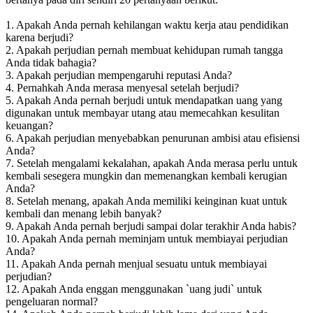
1. Apakah Anda pernah kehilangan waktu kerja atau pendidikan
karena berjudi?
2. Apakah perjudian pernah membuat kehidupan rumah tangga
Anda tidak bahagia?
3. Apakah perjudian mempengaruhi reputasi Anda?
4. Pernahkah Anda merasa menyesal setelah berjudi?
5. Apakah Anda pernah berjudi untuk mendapatkan uang yang
digunakan untuk membayar utang atau memecahkan kesulitan
keuangan?
6. Apakah perjudian menyebabkan penurunan ambisi atau efisiensi
Anda?
7. Setelah mengalami kekalahan, apakah Anda merasa perlu untuk
kembali sesegera mungkin dan memenangkan kembali kerugian
Anda?
8. Setelah menang, apakah Anda memiliki keinginan kuat untuk
kembali dan menang lebih banyak?
9. Apakah Anda pernah berjudi sampai dolar terakhir Anda habis?
10. Apakah Anda pernah meminjam untuk membiayai perjudian
Anda?
11. Apakah Anda pernah menjual sesuatu untuk membiayai
perjudian?
12. Apakah Anda enggan menggunakan `uang judi` untuk
pengeluaran normal?