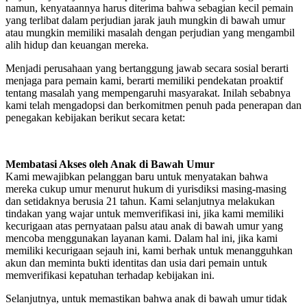
namun, kenyataannya harus diterima bahwa sebagian kecil pemain
yang terlibat dalam perjudian jarak jauh mungkin di bawah umur
atau mungkin memiliki masalah dengan perjudian yang mengambil
alih hidup dan keuangan mereka.
Menjadi perusahaan yang bertanggung jawab secara sosial berarti
menjaga para pemain kami, berarti memiliki pendekatan proaktif
tentang masalah yang mempengaruhi masyarakat. Inilah sebabnya
kami telah mengadopsi dan berkomitmen penuh pada penerapan dan
penegakan kebijakan berikut secara ketat:
Membatasi Akses oleh Anak di Bawah Umur
Kami mewajibkan pelanggan baru untuk menyatakan bahwa
mereka cukup umur menurut hukum di yurisdiksi masing-masing
dan setidaknya berusia 21 tahun. Kami selanjutnya melakukan
tindakan yang wajar untuk memverifikasi ini, jika kami memiliki
kecurigaan atas pernyataan palsu atau anak di bawah umur yang
mencoba menggunakan layanan kami. Dalam hal ini, jika kami
memiliki kecurigaan sejauh ini, kami berhak untuk menangguhkan
akun dan meminta bukti identitas dan usia dari pemain untuk
memverifikasi kepatuhan terhadap kebijakan ini.
Selanjutnya, untuk memastikan bahwa anak di bawah umur tidak