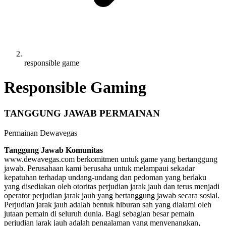
responsible game
Responsible Gaming
TANGGUNG JAWAB PERMAINAN
Permainan Dewavegas
Tanggung Jawab Komunitas
www.dewavegas.com berkomitmen untuk game yang bertanggung
jawab. Perusahaan kami berusaha untuk melampaui sekadar
kepatuhan terhadap undang-undang dan pedoman yang berlaku
yang disediakan oleh otoritas perjudian jarak jauh dan terus menjadi
operator perjudian jarak jauh yang bertanggung jawab secara sosial.
Perjudian jarak jauh adalah bentuk hiburan sah yang dialami oleh
jutaan pemain di seluruh dunia. Bagi sebagian besar pemain
perjudian jarak jauh adalah pengalaman yang menyenangkan,