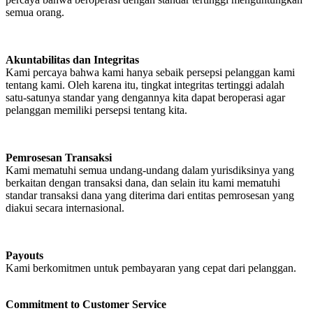
semua orang.
Akuntabilitas dan Integritas
Kami percaya bahwa kami hanya sebaik persepsi pelanggan kami
tentang kami. Oleh karena itu, tingkat integritas tertinggi adalah
satu-satunya standar yang dengannya kita dapat beroperasi agar
pelanggan memiliki persepsi tentang kita.
Pemrosesan Transaksi
Kami mematuhi semua undang-undang dalam yurisdiksinya yang
berkaitan dengan transaksi dana, dan selain itu kami mematuhi
standar transaksi dana yang diterima dari entitas pemrosesan yang
diakui secara internasional.
Payouts
Kami berkomitmen untuk pembayaran yang cepat dari pelanggan.
Commitment to Customer Service