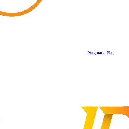
Pragmatic Play