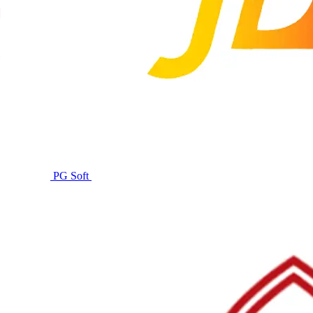
PG Soft