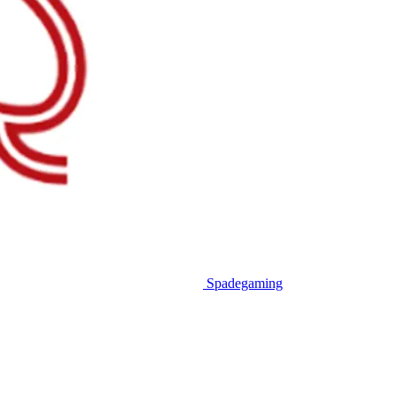
Spadegaming