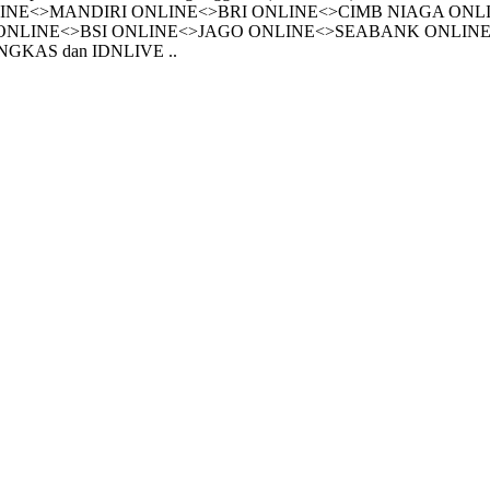
LINE<>MANDIRI ONLINE<>BRI ONLINE<>CIMB NIAGA ON
ONLINE<>BSI ONLINE<>JAGO ONLINE<>SEABANK ONLIN
NGKAS dan IDNLIVE ..