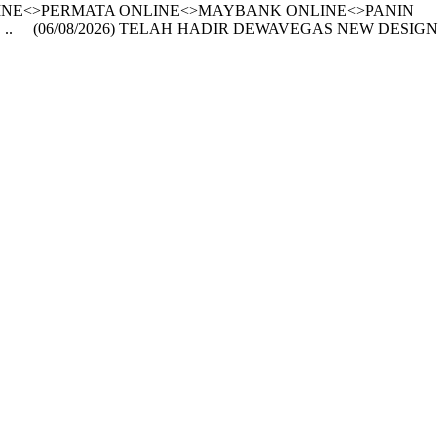
LINE<>PERMATA ONLINE<>MAYBANK ONLINE<>PANIN
E ..
(06/08/2026)
TELAH HADIR DEWAVEGAS NEW DESIGN